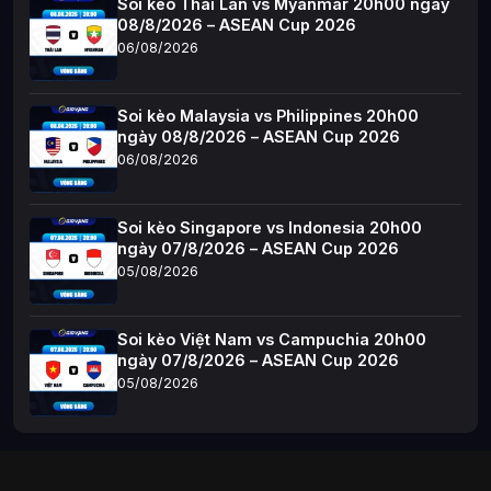
Soi kèo Thái Lan vs Myanmar 20h00 ngày
08/8/2026 – ASEAN Cup 2026
06/08/2026
Soi kèo Malaysia vs Philippines 20h00
ngày 08/8/2026 – ASEAN Cup 2026
06/08/2026
Soi kèo Singapore vs Indonesia 20h00
ngày 07/8/2026 – ASEAN Cup 2026
05/08/2026
Soi kèo Việt Nam vs Campuchia 20h00
ngày 07/8/2026 – ASEAN Cup 2026
05/08/2026