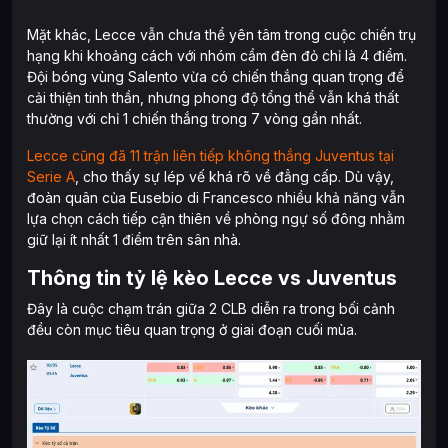
Mặt khác, Lecce vẫn chưa thể yên tâm trong cuộc chiến trụ
hạng khi khoảng cách với nhóm cầm đèn đỏ chỉ là 4 điểm.
Đội bóng vùng Salento vừa có chiến thắng quan trọng để
cải thiện tinh thần, nhưng phong độ tổng thể vẫn khá thất
thường với chỉ 1 chiến thắng trong 7 vòng gần nhất.
Lecce cũng đã 11 trận liên tiếp không thắng Juventus tại
Serie A
, cho thấy sự lép vế khá rõ về đẳng cấp. Dù vậy,
đoàn quân của Eusebio di Francesco nhiều khả năng vẫn
lựa chọn cách tiếp cận thiên về phòng ngự số đông nhằm
giữ lại ít nhất 1 điểm trên sân nhà.
Thông tin tỷ lệ kèo Lecce vs Juventus
Đây là cuộc chạm trán giữa 2 CLB diễn ra trong bối cảnh
đều còn mục tiêu quan trọng ở giai đoạn cuối mùa.