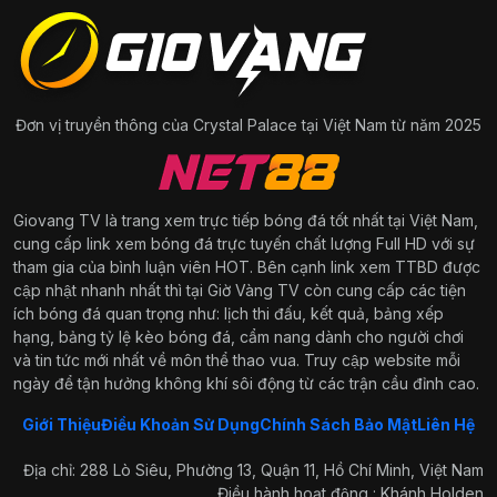
Đơn vị truyền thông của Crystal Palace tại Việt Nam từ năm 2025
Giovang TV là trang xem
trực tiếp bóng đá
tốt nhất tại Việt Nam,
cung cấp link xem bóng đá trực tuyến chất lượng Full HD với sự
tham gia của bình luận viên HOT. Bên cạnh link xem TTBD được
cập nhật nhanh nhất thì tại Giờ Vàng TV còn cung cấp các tiện
ích bóng đá quan trọng như: lịch thi đấu, kết quả, bảng xếp
hạng, bảng tỷ lệ kèo bóng đá, cẩm nang dành cho người chơi
và tin tức mới nhất về môn thể thao vua. Truy cập website mỗi
ngày để tận hưởng không khí sôi động từ các trận cầu đỉnh cao.
Giới Thiệu
Điều Khoản Sử Dụng
Chính Sách Bảo Mật
Liên Hệ
Địa chỉ: 288 Lò Siêu, Phường 13, Quận 11, Hồ Chí Minh, Việt Nam
Điều hành hoạt động : Khánh Holden