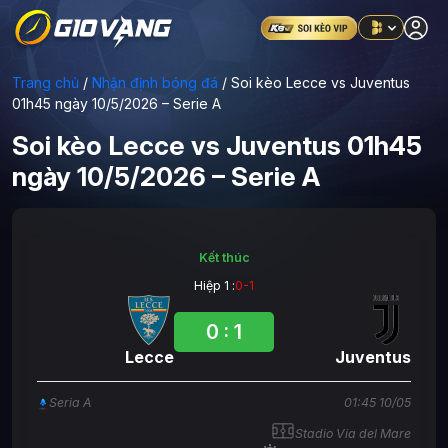
Trang chủ
/
Nhận định bóng đá
/
Soi kèo Lecce vs Juventus
01h45 ngày 10/5/2026 – Serie A
Soi kèo Lecce vs Juventus 01h45
ngày 10/5/2026 – Serie A
Kết thúc
Hiệp 1 :
0
-
1
0
:
1
Lecce
Juventus
Seria A
01:45
10/05
Stadio Via del Mare