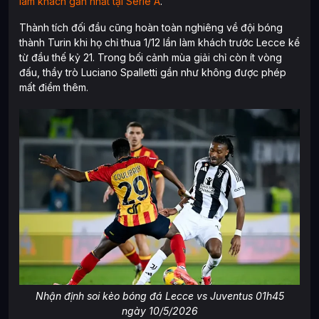
làm khách gần nhất tại Serie A
.
Thành tích đối đầu cũng hoàn toàn nghiêng về đội bóng
thành Turin khi họ chỉ thua 1/12 lần làm khách trước Lecce kể
từ đầu thế kỷ 21. Trong bối cảnh mùa giải chỉ còn ít vòng
đấu, thầy trò Luciano Spalletti gần như không được phép
mất điểm thêm.
Nhận định soi kèo bóng đá Lecce vs Juventus 01h45
ngày 10/5/2026