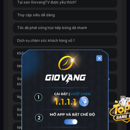
Tại sao GiovangTV được yêu thích?
Truy cập siêu dễ dàng
Tốc độ phát sóng trực tiếp bóng đá nhanh
Dịch vụ chăm sóc khách hàng số 1
Không quá lạm dụng quảng cáo
×
Những thách thức mà Giờ Vàng TV phải đối mặt
So sánh Giovang với các nền tảng xem tructiepbongda
khác
Người dùng đánh giá Giovang như thế nào?
Định hướng của kênh xem bóng đá trực tuyến GiovangTV
trong tương lai
Những câu hỏi về Giovang TV