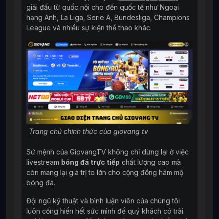
giải đấu từ quốc nội cho đến quốc tế như Ngoại
hạng Anh, La Liga, Serie A, Bundesliga, Champions
League và nhiều sự kiện thể thao khác.
Trang chủ chính thức của giovang tv
Sứ mệnh của GiovangTV không chỉ dừng lại ở việc
livestream
bóng đá trực tiếp
chất lượng cao mà
còn mang lại giá trị to lớn cho cộng đồng hâm mộ
bóng đá.
Đội ngũ kỹ thuật và bình luận viên của chúng tôi
luôn cống hiến hết sức mình để quý khách có trải