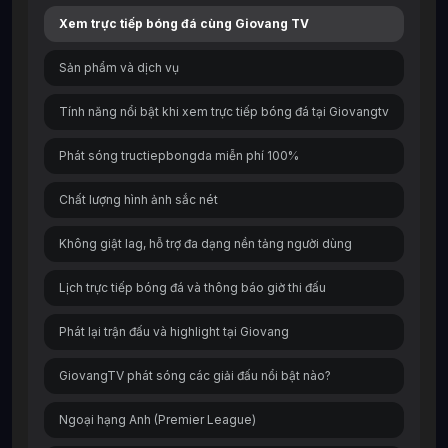
Xem trực tiếp bóng đá cùng Giovang TV
Sản phẩm và dịch vụ
Tính năng nổi bật khi xem trực tiếp bóng đá tại Giovangtv
Phát sóng tructiepbongda miễn phí 100%
Chất lượng hình ảnh sắc nét
Không giật lag, hỗ trợ đa dạng nền tảng người dùng
Lịch trực tiếp bóng đá và thông báo giờ thi đấu
Phát lại trận đấu và highlight tại Giovang
GiovangTV phát sóng các giải đấu nổi bật nào?
Ngoại hạng Anh (Premier League)