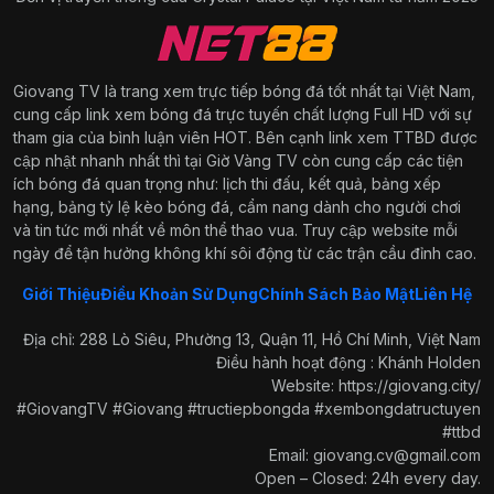
Phát sóng tructiepbongda miễn phí 100%
Một trong những ưu điểm lớn nhất của Giovang là
việc phát sóng miễn phí mà không yêu cầu người
dùng phải đăng ký tài khoản hay đóng phí thuê
Giovang TV là trang xem
trực tiếp bóng đá
tốt nhất tại Việt Nam,
bao. Điều này giúp các fan bóng đá dễ dàng xem
cung cấp link xem bóng đá trực tuyến chất lượng Full HD với sự
trực tiếp bóng đá
mọi giải đấu lớn nhỏ mà không lo
tham gia của bình luận viên HOT. Bên cạnh link xem TTBD được
lắng về chi phí.
cập nhật nhanh nhất thì tại Giờ Vàng TV còn cung cấp các tiện
ích bóng đá quan trọng như: lịch thi đấu, kết quả, bảng xếp
Chất lượng hình ảnh sắc nét
hạng, bảng tỷ lệ kèo bóng đá, cẩm nang dành cho người chơi
GiovangTV sử dụng công nghệ truyền phát tiên
và tin tức mới nhất về môn thể thao vua. Truy cập website mỗi
tiến, cung cấp độ phân giải từ HD, Full HD cho đến
ngày để tận hưởng không khí sôi động từ các trận cầu đỉnh cao.
4K, đảm bảo người xem tận hưởng những khoảnh
khắc tuyệt vời nhất của trận đấu với hình ảnh sắc
Giới Thiệu
Điều Khoản Sử Dụng
Chính Sách Bảo Mật
Liên Hệ
nét và âm thanh sống động.
Địa chỉ: 288 Lò Siêu, Phường 13, Quận 11, Hồ Chí Minh, Việt Nam
Không giật lag, hỗ trợ đa dạng nền tảng
Điều hành hoạt động : Khánh Holden
người dùng
Website:
https://giovang.city/
Khán giả có thể truy cập Giovang trên máy tính,
#GiovangTV #Giovang #tructiepbongda #xembongdatructuyen
điện thoại di động hoặc smart TV mà không gặp trở
#ttbd
ngại về kết nối hay độ trễ. Nhờ cơ chế tối ưu băng
Email:
giovang.cv@gmail.com
thông, ngay cả khi đường truyền không ổn định,
Open – Closed: 24h every day.