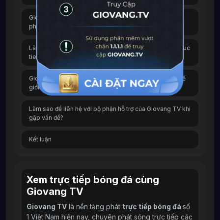
Giovang TV phát tructiepbongda miễn phí hay phải trả
phí?
Làm thế nào để khắc phục tình trạng giật lag khi xem truc
tiep bong da trên Giovang?
GiovangTV có phát sóng tất cả các giải đấu lớn trên thế
giới không?
Làm sao để liên hệ với bộ phận hỗ trợ của Giovang TV khi
gặp vấn đề?
Kết luận
Xem trực tiếp bóng đá cùng
Giovang TV
Giovang TV
là nền tảng phát
trực tiếp bóng đá
số
1 Việt Nam hiện nay, chuyên
phát sóng trực tiếp
các