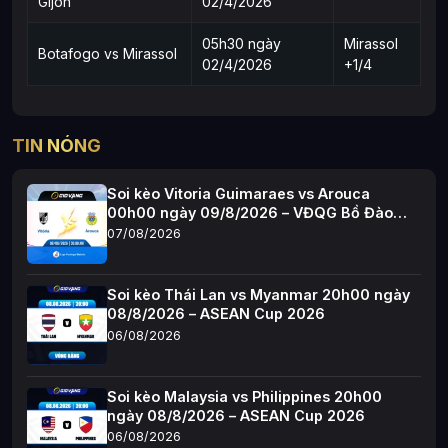
Gijon
02/4/2026
05h30 ngày
Mirassol
Botafogo vs Mirassol
02/4/2026
+1/4
TIN NÓNG
Soi kèo Vitoria Guimaraes vs Arouca
00h00 ngày 09/8/2026 – VĐQG Bồ Đào
Nha
07/08/2026
Soi kèo Thái Lan vs Myanmar 20h00 ngày
08/8/2026 – ASEAN Cup 2026
06/08/2026
Soi kèo Malaysia vs Philippines 20h00
ngày 08/8/2026 – ASEAN Cup 2026
06/08/2026