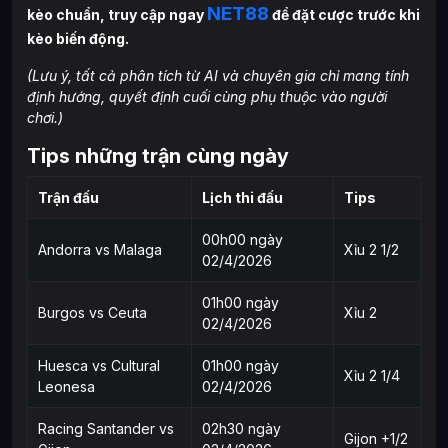
NET88
kèo chuẩn, truy cập ngay
để đặt cược trước khi
kèo biến động.
(Lưu ý, tất cả phân tích từ AI và chuyên gia chỉ mang tính
định hướng, quyết định cuối cùng phụ thuộc vào người
chơi.)
Tips những trận cùng ngày
Trận đấu
Lịch thi đấu
Tips
00h00 ngày
Andorra vs Malaga
Xỉu 2 1/2
02/4/2026
01h00 ngày
Burgos vs Ceuta
Xỉu 2
02/4/2026
Huesca vs Cultural
01h00 ngày
Xỉu 2 1/4
Leonesa
02/4/2026
Racing Santander vs
02h30 ngày
Gijon +1/2