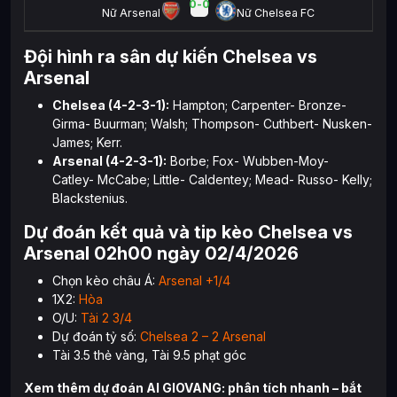
0
-
0
Nữ Arsenal
Nữ Chelsea FC
Đội hình ra sân dự kiến Chelsea vs
Arsenal
Chelsea (4-2-3-1):
Hampton; Carpenter- Bronze-
Girma- Buurman; Walsh; Thompson- Cuthbert- Nusken-
James; Kerr.
Arsenal (4-2-3-1):
Borbe; Fox- Wubben-Moy-
Catley- McCabe; Little- Caldentey; Mead- Russo- Kelly;
Blackstenius.
Dự đoán kết quả và tip kèo Chelsea vs
Arsenal 02h00 ngày 02/4/2026
Chọn kèo châu Á:
Arsenal +1/4
1X2:
Hòa
O/U:
Tài 2 3/4
Dự đoán tỷ số:
Chelsea 2 – 2 Arsenal
Tài 3.5 thẻ vàng, Tài 9.5 phạt góc
Xem thêm dự đoán AI GIOVANG: phân tích nhanh – bắt