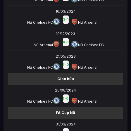
16/03/2024
3
-
1
Nữ Chelsea FC
Nữ Arsenal
10/12/2023
4
-
1
Nữ Arsenal
Nữ Chelsea FC
21/05/2023
2
-
0
Nữ Chelsea FC
Nữ Arsenal
Giao hữu
26/08/2024
1
-
0
Nữ Chelsea FC
Nữ Arsenal
FA Cup Nữ
31/03/2024