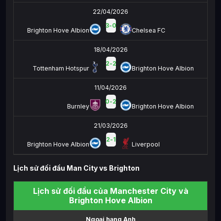
22/04/2026
3
-
0
Brighton Hove Albion
Chelsea FC
18/04/2026
2
-
2
Tottenham Hotspur
Brighton Hove Albion
11/04/2026
0
-
2
Burnley
Brighton Hove Albion
21/03/2026
2
-
1
Brighton Hove Albion
Liverpool
Lịch sử đối đầu Man City vs Brighton
Lịch sử đối đầu của Manchester City và
Brighton Hove Albion
Ngoại hạng Anh