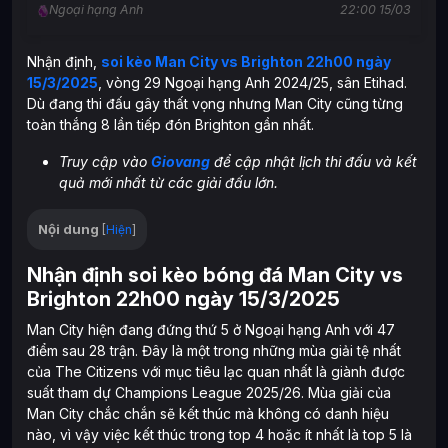
Ngoại hạng Anh
22:00
15/03
Nhận định,
soi kèo Man City vs Brighton 22h00 ngày
15/3/2025
, vòng 29 Ngoại hạng Anh 2024/25, sân Etihad.
Dù đang thi đấu gây thất vọng nhưng Man City cũng từng
toàn thắng 8 lần tiếp đón Brighton gần nhất.
Truy cập vào
Giovang
để cập nhật lịch thi đấu và kết
quả mới nhất từ các giải đấu lớn.
Nội dung
[
Hiện
]
Nhận định soi kèo bóng đá Man City vs
Brighton 22h00 ngày 15/3/2025
Man City hiện đang đứng thứ 5 ở Ngoại hạng Anh với 47
điểm sau 28 trận. Đây là một trong những mùa giải tệ nhất
của The Citizens với mục tiêu lạc quan nhất là giành được
suất tham dự Champions League 2025/26. Mùa giải của
Man City chắc chắn sẽ kết thúc mà không có danh hiệu
nào, vì vậy việc kết thúc trong top 4 hoặc ít nhất là top 5 là