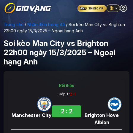
Trang chủ
/
Nhận định bóng đá
/
Soi kèo Man City vs Brighton
22h00 ngày 15/3/2025 – Ngoại hạng Anh
Soi kèo Man City vs Brighton
22h00 ngày 15/3/2025 – Ngoại
hạng Anh
Kết thúc
Hiệp 1 :
2
-
1
2
:
2
Manchester City
Brighton Hove
Albion