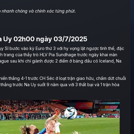
o nhanh chóng và chính xác từng phút.
Na Uy 02h00 ngày 03/7/2025
 Sĩ bước vào kỳ Euro thứ 3 với hy vọng lật ngược tình thế, đặc
hành trang của thầy trò HLV Pia Sundhage trước ngày khai màn
gue sau khi chỉ giành được 2 điểm ở bảng đấu có Iceland, Na
iến thắng 4-1 trước CH Séc ở loạt trận giao hữu, chấm dứt chuỗi
 thắng trước Na Uy suốt 9 năm qua với 3 thất bại và 1 trận hòa