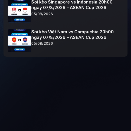
Soi kèo Singapore vs Indonesia 20h00
ngày 07/8/2026 – ASEAN Cup 2026
05/08/2026
Soi kèo Việt Nam vs Campuchia 20h00
ngày 07/8/2026 – ASEAN Cup 2026
05/08/2026