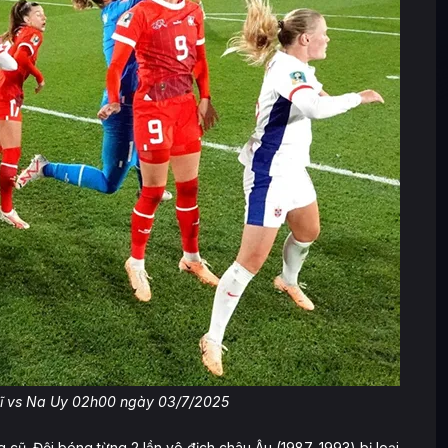
Sĩ vs Na Uy 02h00 ngày 03/7/2025
 cũ. Đội bóng từng 2 lần vô địch châu Âu (1987, 1993) bị loại