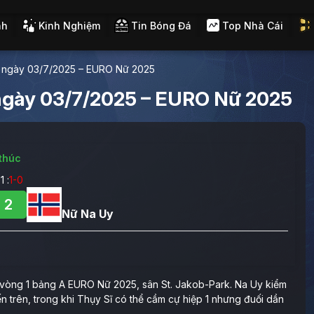
nh
Kinh Nghiệm
Tin Bóng Đá
Top Nhà Cái
0 ngày 03/7/2025 – EURO Nữ 2025
 ngày 03/7/2025 – EURO Nữ 2025
thúc
1 :
1
-
0
:
2
Nữ Na Uy
 vòng 1 bảng A EURO Nữ 2025, sân St. Jakob-Park. Na Uy kiểm
ến trên, trong khi Thụy Sĩ có thể cầm cự hiệp 1 nhưng đuối dần