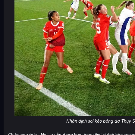
Nhận định soi kèo bóng đá Thụy 
Chiều ngược lại, Na Uy vẫn đang loay hoay tìm lại ánh hào quang