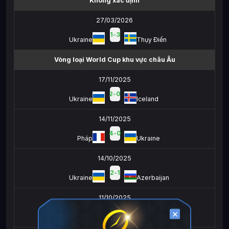
Không xác định
27/03/2026
1
-
3
Ukraine
Thụy Điển
Vòng loại World Cup khu vực châu Âu
17/11/2025
2
-
0
Ukraine
Iceland
14/11/2025
4
-
0
Pháp
Ukraine
14/10/2025
2
-
1
Ukraine
Azerbaijan
11/10/2025
×
3
-
5
Iceland
Ukraine