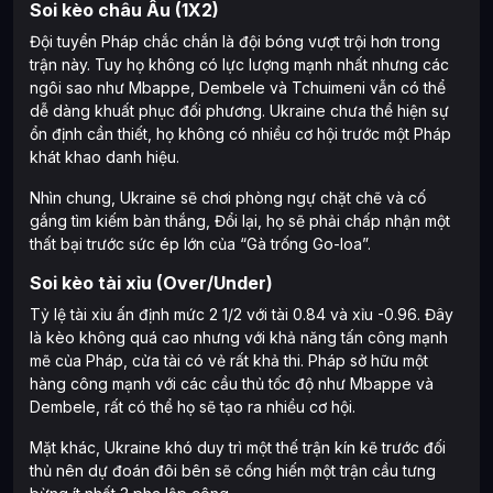
Soi kèo châu Âu (1X2)
Đội tuyển Pháp chắc chắn là đội bóng vượt trội hơn trong
trận này. Tuy họ không có lực lượng mạnh nhất nhưng các
ngôi sao như Mbappe, Dembele và Tchuimeni vẫn có thể
dễ dàng khuất phục đối phương. Ukraine chưa thể hiện sự
ổn định cần thiết, họ không có nhiều cơ hội trước một Pháp
khát khao danh hiệu.
Nhìn chung, Ukraine sẽ chơi phòng ngự chặt chẽ và cố
gắng tìm kiếm bàn thắng, Đổi lại, họ sẽ phải chấp nhận một
thất bại trước sức ép lớn của “Gà trống Go-loa”.
Soi kèo tài xỉu (Over/Under)
Tỷ lệ tài xỉu ấn định mức 2 1/2 với tài 0.84 và xỉu -0.96. Đây
là kèo không quá cao nhưng với khả năng tấn công mạnh
mẽ của Pháp, cửa tài có vẻ rất khả thi. Pháp sở hữu một
hàng công mạnh với các cầu thủ tốc độ như Mbappe và
Dembele, rất có thể họ sẽ tạo ra nhiều cơ hội.
Mặt khác, Ukraine khó duy trì một thế trận kín kẽ trước đối
thủ nên dự đoán đôi bên sẽ cống hiến một trận cầu tưng