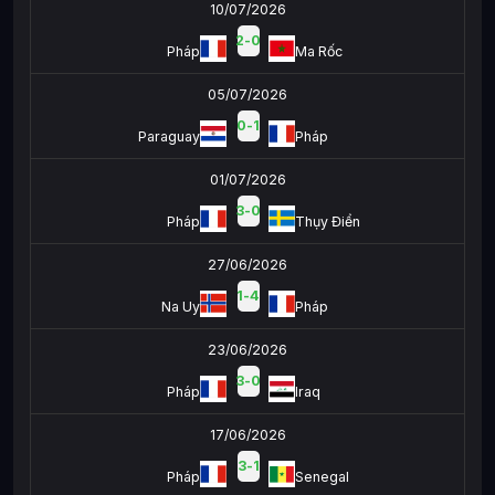
10/07/2026
2
-
0
Pháp
Ma Rốc
05/07/2026
0
-
1
Paraguay
Pháp
01/07/2026
3
-
0
Pháp
Thụy Điển
27/06/2026
1
-
4
Na Uy
Pháp
23/06/2026
3
-
0
Pháp
Iraq
17/06/2026
3
-
1
Pháp
Senegal