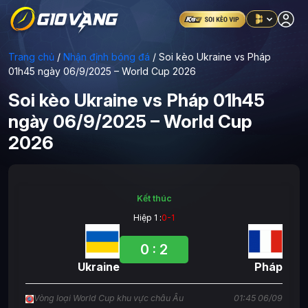
Trang chủ
/
Nhận định bóng đá
/
Soi kèo Ukraine vs Pháp
01h45 ngày 06/9/2025 – World Cup 2026
Soi kèo Ukraine vs Pháp 01h45
ngày 06/9/2025 – World Cup
2026
Kết thúc
Hiệp 1 :
0
-
1
0
:
2
Ukraine
Pháp
Vòng loại World Cup khu vực châu Âu
01:45
06/09