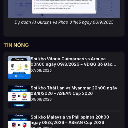
Dự đoán AI Ukraine vs Pháp 01h45 ngày 06/9/2025
TIN NÓNG
Soi kèo Vitoria Guimaraes vs Arouca
00h00 ngày 09/8/2026 – VĐQG Bồ Đào
Nha
07/08/2026
Soi kèo Thái Lan vs Myanmar 20h00 ngày
08/8/2026 – ASEAN Cup 2026
06/08/2026
Soi kèo Malaysia vs Philippines 20h00
ngày 08/8/2026 – ASEAN Cup 2026