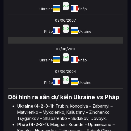
2
-
2
Ukraine
Pháp
03/06/2007
2
-
0
Pháp
Ukraine
07/06/2011
1
-
4
Ukraine
Pháp
07/06/2004
1
-
0
Pháp
Ukraine
Đội hình ra sân dự kiến Ukraine vs Pháp
Ukraine (4-2-3-1):
Trubin; Konoplya – Zabarnyi –
Matviienko – Mykolenko; Kaliuzhny – Zinchenko;
Tsygankov – Shaparenko – Sudakov; Dovbyk.
Pháp (4-2-3-1):
Maignan; Kounde – Upamecano –
Konate – Hernandez; Tchouameni – Rabiot; Olise –