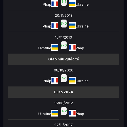
1
-
1
Pháp
Ukraine
20/11/2013
3
-
0
Pháp
Ukraine
16/11/2013
2
-
0
Ukraine
Pháp
Giao hữu quốc tế
08/10/2020
7
-
1
Pháp
Ukraine
Euro 2024
15/06/2012
0
-
2
Ukraine
Pháp
22/11/2007